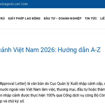
VISA@HDLUAT.COM
TRÚ
GIẤY PHÉP LAO ĐỘNG
ĐẦU TƯ – DOANH NGHIỆP
TIN TỨC
LI
 cảnh Việt Nam 2026: Hướng dẫn A-Z
Approval Letter) là văn bản do Cục Quản lý Xuất nhập cảnh cấp, 
nước ngoài vào Việt Nam làm việc, thương mại, đầu tư hoặc thă
 văn nhập cảnh được thực hiện 100% qua Cổng dịch vụ công Bộ Cô
p và chữ ký số.