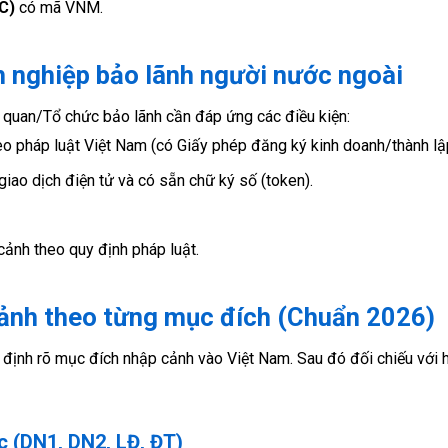
C)
có mã VNM.
h nghiệp bảo lãnh người nước ngoài
 quan/Tổ chức bảo lãnh cần đáp ứng các điều kiện:
eo pháp luật Việt Nam (có Giấy phép đăng ký kinh doanh/thành lậ
iao dịch điện tử và có sẵn chữ ký số (token).
nh theo quy định pháp luật.
cảnh theo từng mục đích (Chuẩn 2026)
 định rõ mục đích nhập cảnh vào Việt Nam. Sau đó đối chiếu với 
c (DN1, DN2, LĐ, ĐT)