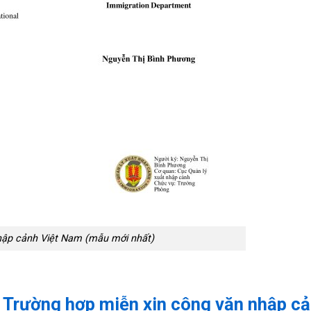
hập cảnh Việt Nam (mẫu mới nhất)
à Trường hợp miễn xin công văn nhập c