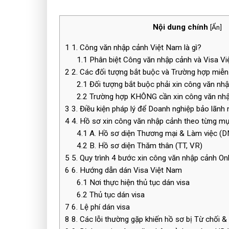
Nội dung chính
[
Ẩn
]
1
1. Công văn nhập cảnh Việt Nam là gì?
1.1
Phân biệt Công văn nhập cảnh và Visa V
2
2. Các đối tượng bắt buộc và Trường hợp miễn
2.1
Đối tượng bắt buộc phải xin công văn nh
2.2
Trường hợp KHÔNG cần xin công văn nhậ
3
3. Điều kiện pháp lý để Doanh nghiệp bảo lãnh
4
4. Hồ sơ xin công văn nhập cảnh theo từng m
4.1
A. Hồ sơ diện Thương mại & Làm việc (D
4.2
B. Hồ sơ diện Thăm thân (TT, VR)
5
5. Quy trình 4 bước xin công văn nhập cảnh On
6
6. Hướng dẫn dán Visa Việt Nam
6.1
Nơi thực hiện thủ tục dán visa
6.2
Thủ tục dán visa
7
6. Lệ phí dán visa
8
8. Các lỗi thường gặp khiến hồ sơ bị Từ chối &