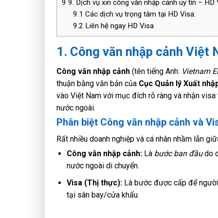
9
9. Dịch vụ xin công văn nhập cảnh uy tín – HD 
9.1
Các dịch vụ trọng tâm tại HD Visa:
9.2
Liên hệ ngay HD Visa
1. Công văn nhập cảnh Việt 
Công văn nhập cảnh
(tên tiếng Anh:
Vietnam En
thuận bằng văn bản của
Cục Quản lý Xuất nhậ
vào Việt Nam với mục đích rõ ràng và nhận visa
nước ngoài.
Phân biệt Công văn nhập cảnh và Vi
Rất nhiều doanh nghiệp và cá nhân nhầm lẫn giữa 
Công văn nhập cảnh:
Là
bước ban đầu
do c
nước ngoài di chuyển.
Visa (Thị thực):
Là bước được cấp để người n
tại sân bay/cửa khẩu.