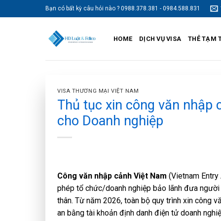
Skip
Bạn có bất kỳ câu hỏi nào ? 0988.378.381 - 0984.588.831
to
content
HOME
DỊCH VỤ VISA
THẺ TẠM 
VISA THƯƠNG MẠI VIỆT NAM
Thủ tục xin công văn nhập
cho Doanh nghiệp
Công văn nhập cảnh Việt Nam
(Vietnam Entry 
phép tổ chức/doanh nghiệp bảo lãnh đưa người 
thân. Từ năm 2026, toàn bộ quy trình xin công
an bằng tài khoản định danh điện tử doanh nghiệ