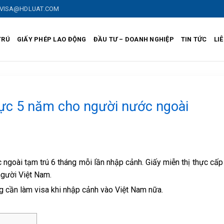
VISA@HDLUAT.COM
TRÚ
GIẤY PHÉP LAO ĐỘNG
ĐẦU TƯ – DOANH NGHIỆP
TIN TỨC
LI
thực 5 năm cho người nước ngoài
ngoài tạm trú 6 tháng mỗi lần nhập cảnh. Giấy miễn thị thực cấp
người Việt Nam.
ng cần làm visa khi nhập cảnh vào Việt Nam nữa.