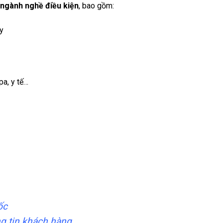
 ngành nghề điều kiện
, bao gồm:
y
a, y tế…
ốc
g tin khách hàng