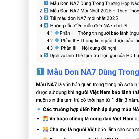
1
Mẫu Đơn NA7 Dùng Trong Trường Hợp Nà
2
Mẫu Đơn NA7 Mới Nhất 2025 – Theo Thô
3
Tải mẫu đơn NA7 mới nhất 2025
4
Hướng dẫn điền mẫu đơn NA7 chi tiết
4.1
Phần I – Thông tin người bảo lãnh (ng
4.2
Phần II – Thông tin người được bảo lã
4.3
Phần III – Nội dung đề nghị
5
Dịch vụ làm Thẻ tạm trú trọn gói của HD Lu
Mẫu Đơn NA7 Dùng Trong
Mẫu NA7
là văn bản quan trọng trong hồ sơ xin
được sử dụng khi
người Việt Nam bảo lãnh th
muốn xin thẻ tạm trú có thời hạn từ 1 đến 3 năm.
Các trường hợp điển hình áp dụng mẫu N
Vợ hoặc chồng là công dân Việt Nam
bả
Cha mẹ là người Việt
bảo lãnh cho con m