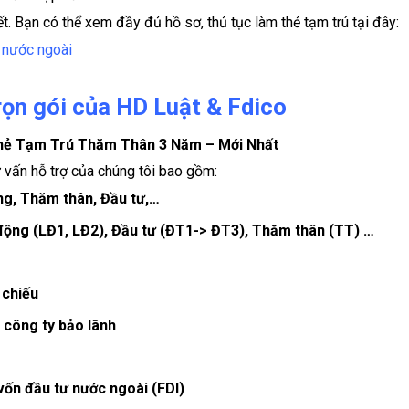
t. Bạn có thể xem đầy đủ hồ sơ, thủ tục làm thẻ tạm trú tại đây:
 nước ngoài
rọn gói của HD Luật & Fdico
hẻ Tạm Trú Thăm Thân 3 Năm – Mới Nhất
 vấn hỗ trợ của chúng tôi bao gồm:
ộng, Thăm thân, Đầu tư,…
 động (LĐ1, LĐ2), Đầu tư (ĐT1-> ĐT3), Thăm thân (TT) …
 chiếu
 công ty bảo lãnh
vốn đầu tư nước ngoài (FDI)