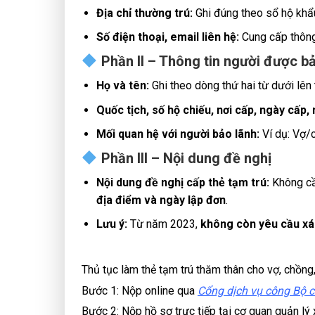
Địa chỉ thường trú:
Ghi đúng theo sổ hộ khẩu
Số điện thoại, email liên hệ:
Cung cấp thông t
Phần II – Thông tin người được b
Họ và tên:
Ghi theo dòng thứ hai từ dưới lên 
Quốc tịch, số hộ chiếu, nơi cấp, ngày cấp,
Mối quan hệ với người bảo lãnh:
Ví dụ: Vợ/
Phần III – Nội dung đề nghị
Nội dung đề nghị cấp thẻ tạm trú:
Không cần
địa điểm và ngày lập đơn
.
Lưu ý:
Từ năm 2023,
không còn yêu cầu xá
Thủ tục làm thẻ tạm trú thăm thân cho vợ, chồng
Bước 1: Nộp online qua
Cổng dịch vụ công Bộ c
Bước 2: Nộp hồ sơ trực tiếp tại cơ quan quản lý