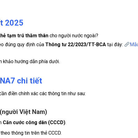
t 2025
thẻ tạm trú thăm thân
cho người nước ngoài?
eo đúng quy định của
Thông tư 22/2023/TT-BCA
tại đây:
Mẫ
am khảo hướng dẫn phía dưới.
A7 chi tiết
 cần điền chính xác các thông tin như sau:
(người Việt Nam)
ên
Căn cước công dân (CCCD)
.
theo thông tin trên thẻ CCCD.