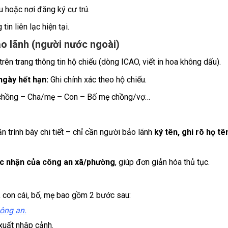
 hoặc nơi đăng ký cư trú.
in liên lạc hiện tại.
ảo lãnh (người nước ngoài)
trên trang thông tin hộ chiếu (dòng ICAO, viết in hoa không dấu).
 ngày hết hạn:
Ghi chính xác theo hộ chiếu.
chồng – Cha/mẹ – Con – Bố mẹ chồng/vợ…
 trình bày chi tiết – chỉ cần người bảo lãnh
ký tên, ghi rõ họ tê
c nhận của công an xã/phường
, giúp đơn giản hóa thủ tục.
, con cái, bố, mẹ bao gồm 2 bước sau:
ông an.
 xuất nhập cảnh.