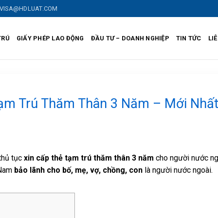
VISA@HDLUAT.COM
TRÚ
GIẤY PHÉP LAO ĐỘNG
ĐẦU TƯ – DOANH NGHIỆP
TIN TỨC
LI
ạm Trú Thăm Thân 3 Năm – Mới Nhấ
thủ tục
xin cấp thẻ tạm trú thăm thân 3 năm
cho người nước ng
 Nam
bảo lãnh cho bố, mẹ, vợ, chồng, con
là người nước ngoài.