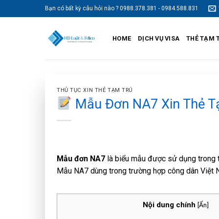
Skip
Bạn có bất kỳ câu hỏi nào ? 0988.378.381 - 0984.588.831
to
content
HOME
DỊCH VỤ VISA
THẺ TẠM 
THỦ TỤC XIN THẺ TẠM TRÚ
Mẫu Đơn NA7 Xin Thẻ T
Mẫu đơn NA7
là biểu mẫu được sử dụng trong 
Mẫu NA7 dùng trong trường hợp công dân Việt
Nội dung chính
[
Ẩn
]